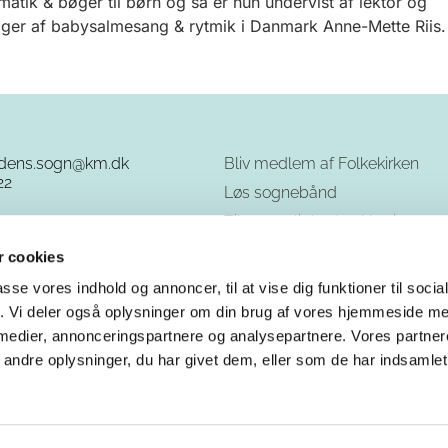
atik & bøger til børn og så er hun undervist af lektor og
ger af babysalmesang & rytmik i Danmark Anne-Mette Riis.
rdens.sogn@km.dk
Bliv medlem af Folkekirken
22
Løs sognebånd
Tilgængelighedserklæring
GDPR - cookies og privatliv
 cookies
passe vores indhold og annoncer, til at vise dig funktioner til soci
fik. Vi deler også oplysninger om din brug af vores hjemmeside m
 medier, annonceringspartnere og analysepartnere. Vores partne
ndre oplysninger, du har givet dem, eller som de har indsamlet 
Privatlivspolitik
Log på ChurchDesk