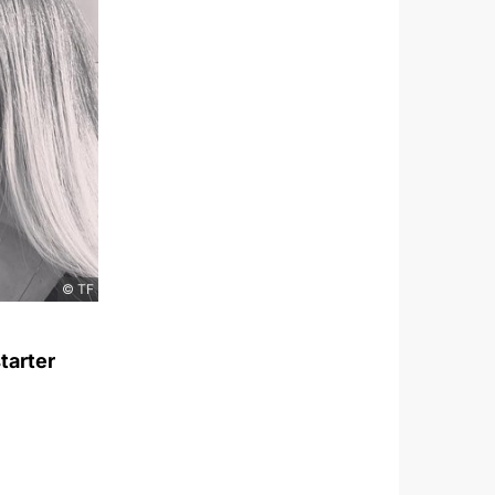
© TF
tarter