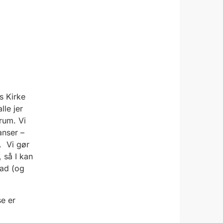
s Kirke
le jer
rum. Vi
anser –
r. Vi gør
 så I kan
lad (og
e er