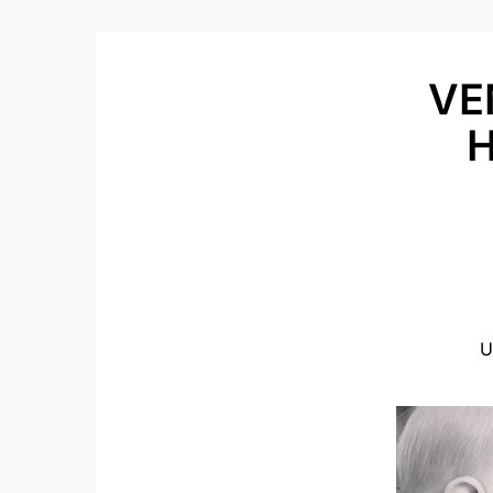
VE
H
U