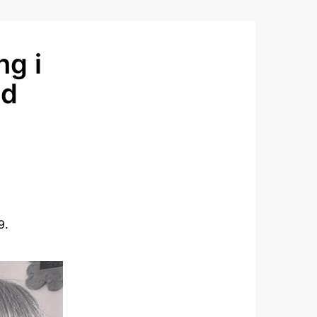
g i
ld
9.