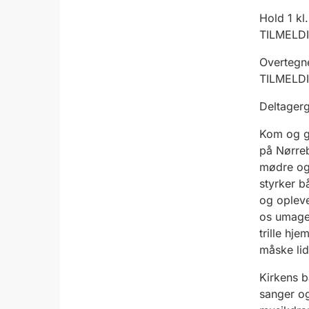
Hold 1 kl
TILMELD
Overtegne
TILMELD
Deltagerg
Kom og gi
på Nørreb
mødre og 
styrker b
og oplever
os umage
trille hj
måske lid
Kirkens b
sanger og