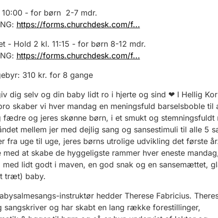
. 10:00 - for børn 2-7 mdr.
ING:
https://forms.churchdesk.com/f...
t - Hold 2 kl. 11:15 - for børn 8-12 mdr.
ING:
https://forms.churchdesk.com/f...
ebyr: 310 kr. for 8 gange
v dig selv og din baby lidt ro i hjerte og sind
❤
I Hellig Kor
ro skaber vi hver mandag en meningsfuld barselsboble til al
fædre og jeres skønne børn, i et smukt og stemningsfuldt 
åndet mellem jer med dejlig sang og sansestimuli til alle 5 s
 fra uge til uge, jeres børns utrolige udvikling det første å
 med at skabe de hyggeligste rammer hver eneste mandag,
em med lidt godt i maven, en god snak og en sansemættet, g
t træt) baby.
abysalmesangs-instruktør hedder Therese Fabricius. Theres
 sangskriver og har skabt en lang række forestillinger,