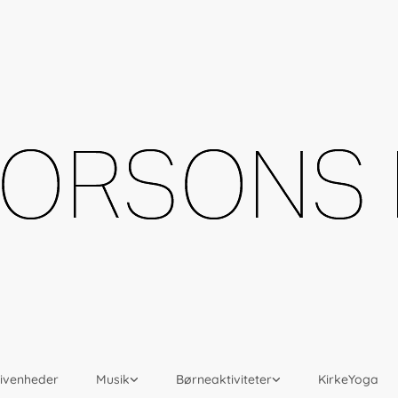
givenheder
Musik
Børneaktiviteter
KirkeYoga