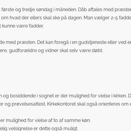
første og tredje søndag i måneden. Dåb aftales med præsten i
 om hvad der ellers skal ske på dagen. Man vælger 2-5 fadd
t kunne være fadder.
kte med præsten. Det kan foregå i en gudstjeneste eller ved 
dere, gudforældre og vidner skal selv være døbt.
 og bosiddende i sognet er der mulighed for vielse i kirken. D
dner og prøvelsesattest. Kirkekontoret skal også orienteres om e
 der mulighed for vielse af to af samme køn.
elig velsignelse er dette også muligt.