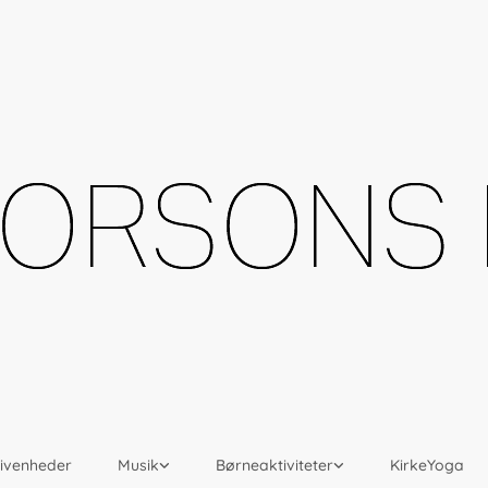
givenheder
Musik
Børneaktiviteter
KirkeYoga