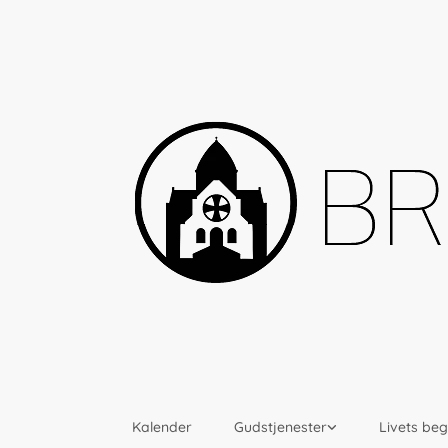
Kalender
Gudstjenester
Livets be