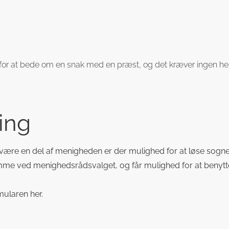
or at bede om en snak med en præst, og det kræver ingen henvi
ing
 være en del af menigheden er der mulighed for at løse sogn
me ved menighedsrådsvalget, og får mulighed for at benytte ki
ularen her.