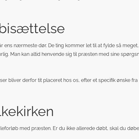
 bisættelse
 når ens nærmeste dør. De ting kommer let til at fylde så meget
urlig. Man kan altid henvende sig til præsten med sine spørgsm
er bliver derfor tit placeret hos os, efter et specifik ønske fra
lkekirken
eforløb med præsten. Er du ikke allerede døbt, skal du døbes