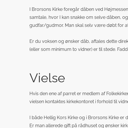
I Brorsons Kirke foregår dåben ved Højmessen 
samtale, hvor I kan snakke om selve dåben, og
gudfar/gudmor. Man skal selv være døbt for a
Er du voksen og ønsker dåb, aftales dette dire
(eller som minimum to vidner) er til stede. Fad
Vielse
Hvis den ene af parret er medlem af Folkekirken
vielsen kontaktes kirkekontoret i forhold til vi
I både Hellig Kors Kirke og i Brorsons Kirke er
Er man allerede gift på rådhuset og ønsker kirk