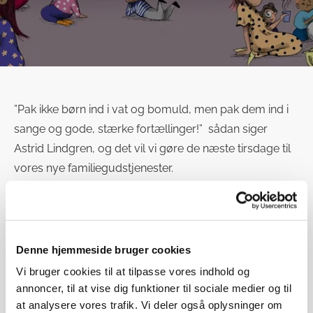
”Pak ikke børn ind i vat og bomuld, men pak dem ind i
sange og gode, stærke fortællinger!” sådan siger
Astrid Lindgren, og det vil vi gøre de næste tirsdage til
vores nye familiegudstjenester.
Vi folder Lindgrens velkendte og elskelige fortællinger
ud for børn og voksne, og sammen med brødrene
Løvehjerte, Grynet, Mio, Pippi og Emil fra Lønneberg
skal vi lære hvad det vil sige at være næstekærlig, at
Denne hjemmeside bruger cookies
kæmpe og tro på det gode og at Gud og kærligheden
Vi bruger cookies til at tilpasse vores indhold og
kan findes selv de mørkeste steder.
annoncer, til at vise dig funktioner til sociale medier og til
Man kan ankomme i krypten fra kl. 16.00 og fra kl. 16.45
at analysere vores trafik. Vi deler også oplysninger om