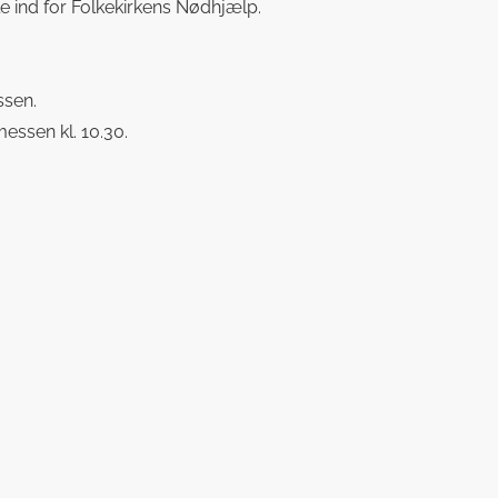
mle ind for Folkekirkens Nødhjælp.
ssen.
essen kl. 10.30.