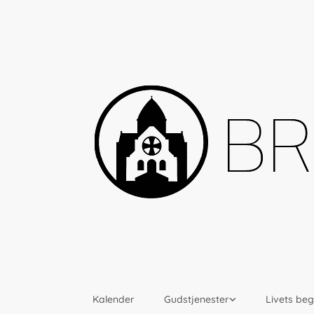
Kalender
Gudstjenester
Livets be