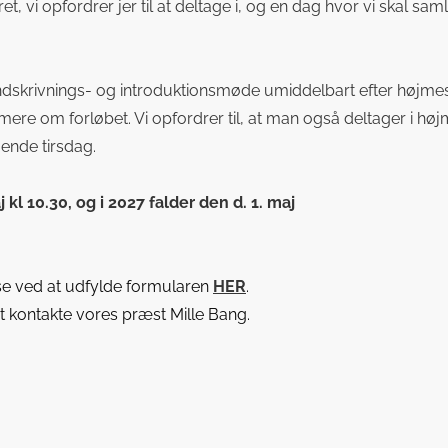
ret, vi opfordrer jer til at deltage i, og en dag hvor vi skal sa
indskrivnings- og introduktionsmøde umiddelbart efter højme
e om forløbet. Vi opfordrer til, at man også deltager i højm
ende tirsdag.
 kl 10.30, og i 2027 falder den d. 1. maj
lse ved at udfylde formularen
HER
.
 at kontakte vores præst Mille Bang.