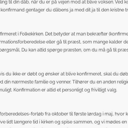
lling til din dåb, når du er på vejen mod at blive voksen. Ved ko
 konfirmand gentager du dåbens ja med dit ja til den kristne tr
konfirmeret i Folkekirken. Det betyder at man bekræfter (konfirme
onfirmationsforberedelse eller gå til præst, som mange kalder
ørgsmål. Du kan altid spørge præsten, om du må gå til præst
vis du ikke er døbt og ønsker at blive konfirmeret, skal du dø
n nærmeste familie og venner. Tilhører du en anden religion o
gt. Konfirmation er altid et personligt og frivilligt valg.
dforberedelses-forløb fra oktober til første lørdag i maj, hvo
live lidt længere tid i kirken og spise sammen, og vi mødes e