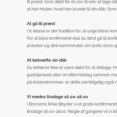
til præst.
Som døbt får du lov til selv at tage sti
at han holder, hvad han lovede til din dåb. Som
At gå til præst
I 8. klasse er der tradition for, at unge bliver 
For at blive konfirmeret skal du først gå til k
præsten og dine kammerater om livets store sp
At bekræfte sin dåb
Du behøver ikke at være døbt for at deltage. H
gudstjeneste eller en eftermiddag sammen med di
på kristendommen, er dette selvfølgelig også muli
Vi mødes tirsdage 16.00-18.00
I Brorsons Kirke tilbyder vi et gratis konfirman
tirsdage 16.00-18.00.
Nogle af gangene vil vi b