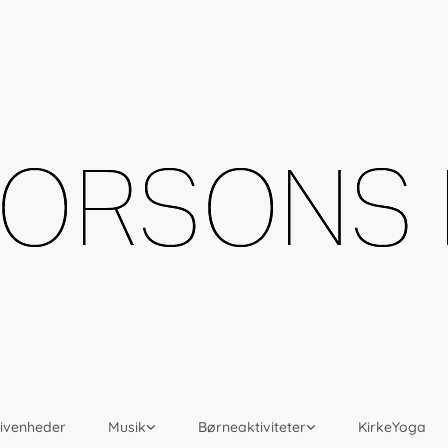
givenheder
Musik
Børneaktiviteter
KirkeYoga