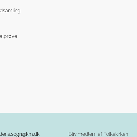
ag
indsamling
eralprøve
rdens.sogn@km.dk
Bliv medlem af Folkekirken