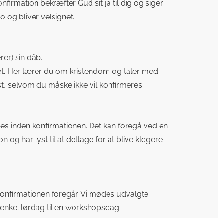
nfirmation bekræfter Gud sit ja til dig og siger,
o og bliver velsignet.
rer) sin dåb.
 det. Her lærer du om kristendom og taler med
, selvom du måske ikke vil konfirmeres.
bes inden konfirmationen. Det kan foregå ved en
g har lyst til at deltage for at blive klogere
r konfirmationen foregår. Vi mødes udvalgte
n enkel lørdag til en workshopsdag.