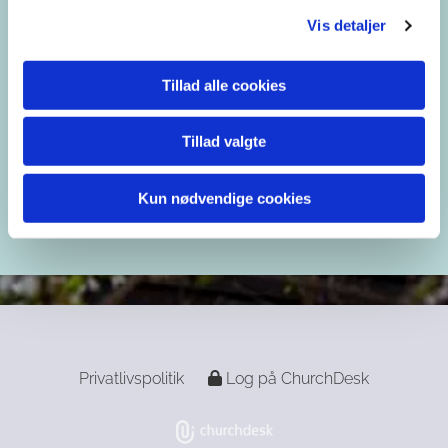
Vis detaljer
blaagaardens.sogn@km.dk
35 35 98 22
Tillad alle cookies
Tillad valgte
Kun nødvendige cookies
Privatlivspolitik
Log på ChurchDesk