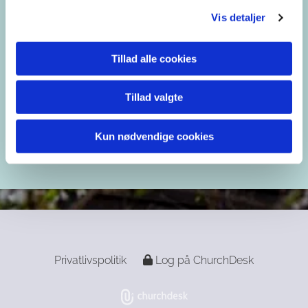
Vis detaljer
blaagaardens.sogn@km.dk
35 35 98 22
Tillad alle cookies
Tillad valgte
Kun nødvendige cookies
Privatlivspolitik
Log på ChurchDesk