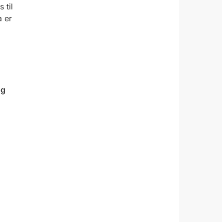
es
til
a er
ng