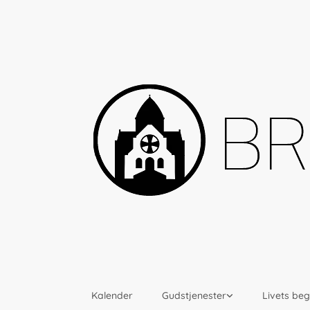
Kalender
Gudstjenester
Livets be