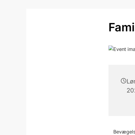
Fami
Lø
202
Bevægels