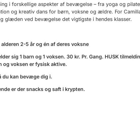
ing i forskellige aspekter af bevægelse – fra yoga og
pilat
tion og kreativ dans for børn, voksne og ældre.
For Camill
g glæden ved bevægelse det vigtigste i hendes klasser.
i alderen 2-5 år og
én af
deres voksne
lder sig 1 barn og 1 voksen. 3
0
kr. Pr. Gang.
HUSK tilmeldi
 og voksen er fysisk aktive.
å du kan bevæge dig i.
ende er der snacks og saft i krypten.