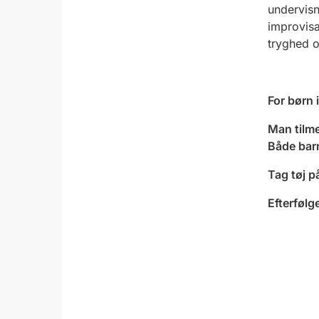
undervisn
improvisa
tryghed o
For børn 
Man tilme
Både barn
Tag tøj p
Efterfølg