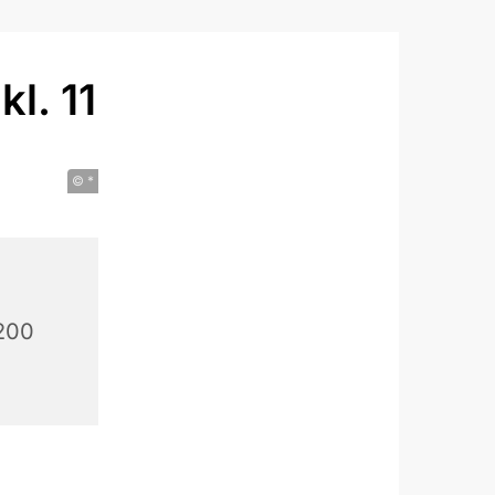
l. 11
© *
200