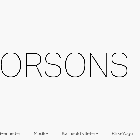
givenheder
Musik
Børneaktiviteter
KirkeYoga