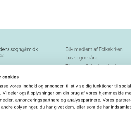
rdens.sogn@km.dk
Bliv medlem af Folkekirken
22
Løs sognebånd
Tilgængelighedserklæring
GDPR - cookies og privatliv
 cookies
passe vores indhold og annoncer, til at vise dig funktioner til soci
fik. Vi deler også oplysninger om din brug af vores hjemmeside m
 medier, annonceringspartnere og analysepartnere. Vores partne
ndre oplysninger, du har givet dem, eller som de har indsamlet 
Privatlivspolitik
Log på ChurchDesk