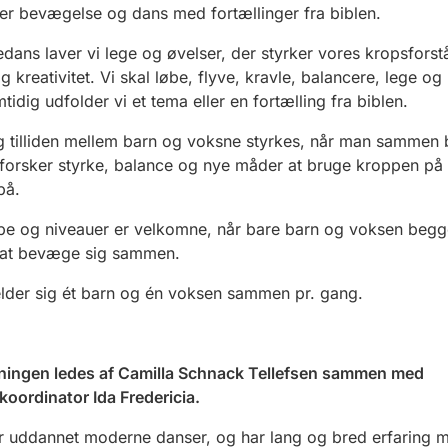
r bevægelse og dans med fortællinger fra biblen
.
iedans laver vi lege og øvelser, der styrker vores kropsforst
g kreativitet.
Vi skal løbe, flyve, kravle, balancere, lege og
tidig udfolder vi et tema eller en fortælling fra biblen.
g tilliden mellem barn og voksne styrkes, når man sammen
forsker styrke, balance og nye måder at bruge kroppen på
på.
pe og niveauer er velkomne, når
bare
barn og voksen
beg
å at bevæge sig sammen.
lder sig ét barn og én voksen sammen
pr. gang
.
ingen ledes af Camilla Schnack Tellefsen
sammen med
skoordinator Ida Fredericia.
r uddannet moderne danser, og har lang og bred erfaring 