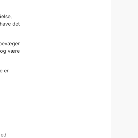
åelse,
 have det
 bevæg
er
 og være
ge
er
med