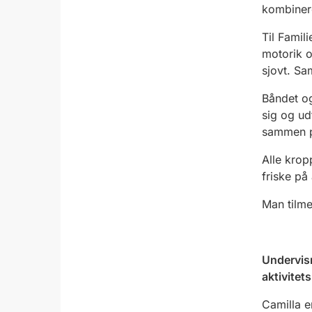
kombinere
Til Famil
motorik o
sjovt. Sam
Båndet o
sig og ud
sammen 
Alle krop
friske p
Man tilme
Undervisn
aktivitet
Camilla e