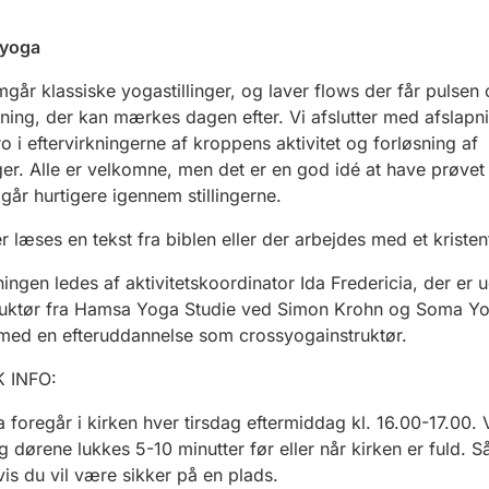
syoga
går klassiske yogastillinger, og laver flows der får pulsen
ning, der kan mærkes dagen efter. Vi afslutter med afslapn
ro i eftervirkningerne af kroppens aktivitet og forløsning af
r. Alle er velkomne, men det er en god idé at have prøvet
 går hurtigere igennem stillingerne.
 læses en tekst fra biblen eller der arbejdes med et kristen
ingen ledes af aktivitetskoordinator Ida Fredericia, der er 
ruktør fra Hamsa Yoga Studie ved Simon Krohn og Soma Y
, med en efteruddannelse som crossyogainstruktør.
 INFO:
a
foregår i kirken hver
tirsdag eftermiddag
kl.
16
.
0
0-
17
.
0
0. 
og dørene lukkes 5-10 minutter før eller når kirken er fuld. S
vis du vil være sikker på en plads.