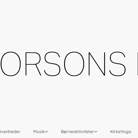
givenheder
Musik
Børneaktiviteter
KirkeYoga