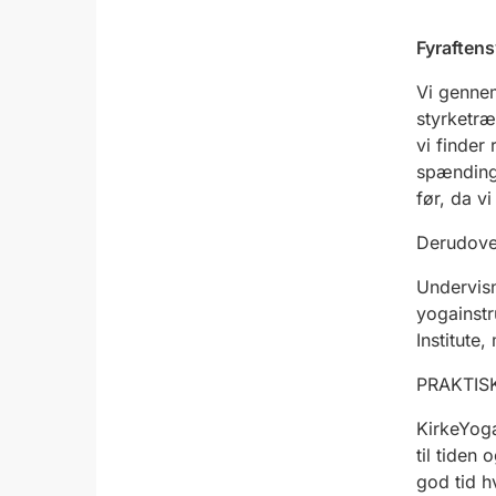
Fyraften
Vi gennem
styrketræ
vi finder 
spændinge
før,
da vi
Derudover
Undervisn
yogainst
Institute
PRAKTISK
KirkeYog
til tiden 
god tid h