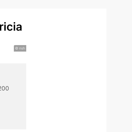
icia
© nsh
200