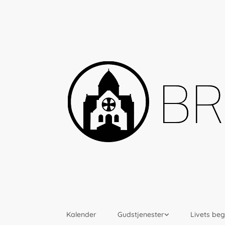
Kalender
Gudstjenester
Livets be