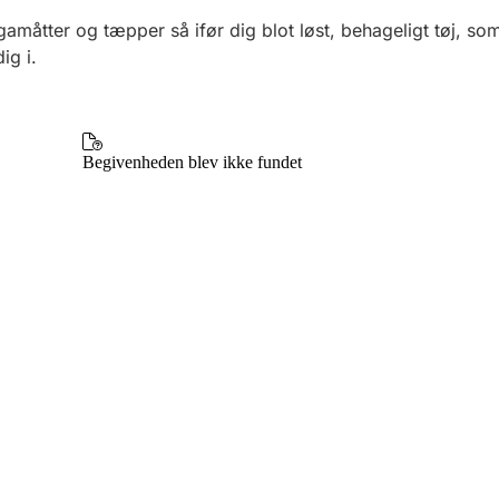
gamåtter og tæpper så ifør dig blot løst, behageligt tøj, so
ig i.