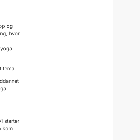
 op og
ing, hvor
 yog
a
t tema.
uddannet
oga
Vi starter
å kom i