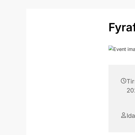
Fyra
Ti
202
Ida