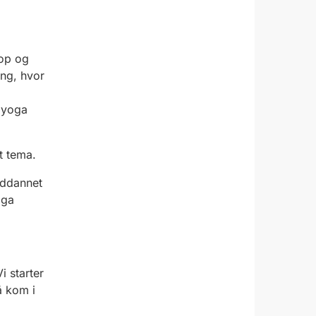
 op og
ing, hvor
 yog
a
t tema.
uddannet
oga
Vi starter
å kom i