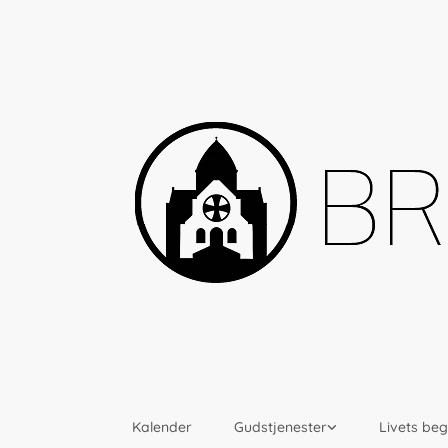
Kalender
Gudstjenester
Livets be