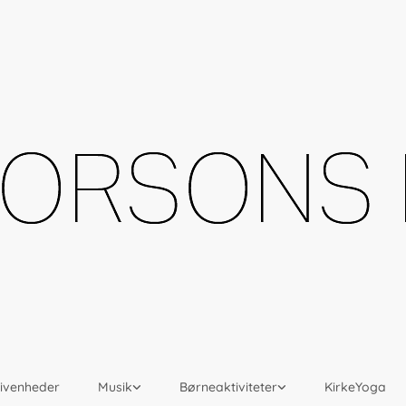
givenheder
Musik
Børneaktiviteter
KirkeYoga