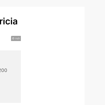
icia
© nsh
200