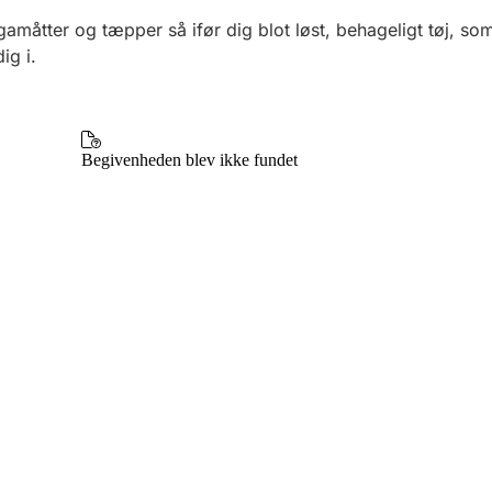
gamåtter og tæpper så ifør dig blot løst, behageligt tøj, so
ig i.