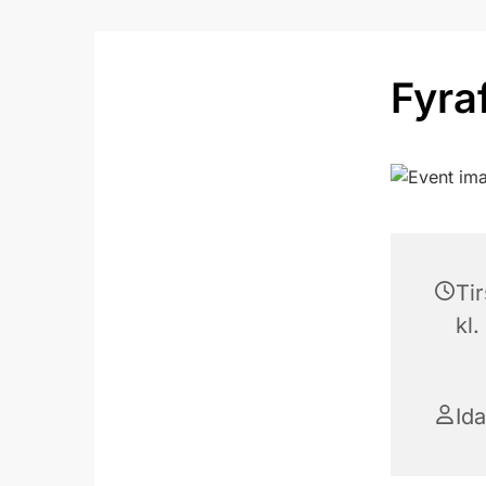
Fyra
Tir
kl.
Ida