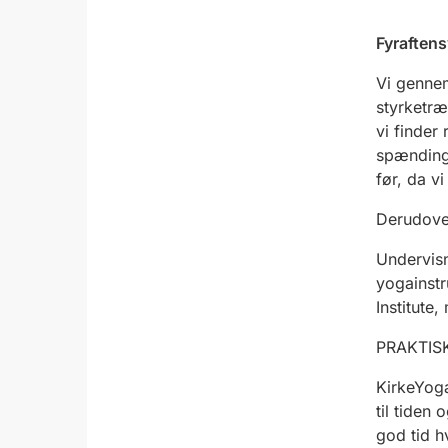
Fyraften
Vi gennem
styrketræ
vi finder 
spændinge
før,
da vi
Derudover
Undervisn
yogainst
Institute
PRAKTISK
KirkeYog
til tiden 
god tid h