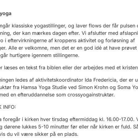
syoga
går klassiske yogastillinger, og laver flows der får pulsen
ning, der kan mærkes dagen efter. Vi afslutter med afslapn
ro i eftervirkningerne af kroppens aktivitet og forløsning af
r. Alle er velkomne, men det er en god idé at have prøvet
 går hurtigere igennem stillingerne.
 læses en tekst fra biblen eller der arbejdes med et kristen
ingen ledes af aktivitetskoordinator Ida Fredericia, der er 
ruktør fra Hamsa Yoga Studie ved Simon Krohn og Soma Y
, med en efteruddannelse som crossyogainstruktør.
 INFO:
a
foregår i kirken hver
tirsdag eftermiddag
kl.
16
.
0
0-
17
.
0
0. 
og dørene lukkes 5-10 minutter før eller når kirken er fuld. S
vis du vil være sikker på en plads.