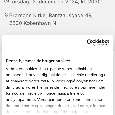
Torsdag 12. december 2024, kl. 20:00
Brorsons Kirke, Rantzausgade 49,
2200 København N
135 kr - køb billetter via link!
Denne hjemmeside bruger cookies
Vi bruger cookies til at tilpasse vores indhold og
✨ Julekoncert II – kl. 20 ✨ Velkommen til den sene af
annoncer, til at vise dig funktioner til sociale medier og til
Gospel Unlimiteds to julekoncerter Koncerten starter
at analysere vores trafik. Vi deler også oplysninger om
kl. 20, og dørene åbner kl. 19.30. Husk at tage med
din brug af vores hjemmeside med vores partnere inden
ned i krypten bagefter til den traditionsrige
for sociale medier, annonceringspartnere og
æbleskiveservering og hyggeligt samvær med korets
analysepartnere. Vores partnere kan kombinere disse
sangere Glæd dig til et brag af en koncert med fuldt
data med andre oplysninger, du har givet dem, eller som
band, nyt repertoire og en julestemning, der bliver
de har indsamlet fra din brug af deres tjenester.