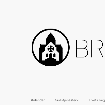
Kalender
Gudstjenester
Livets be