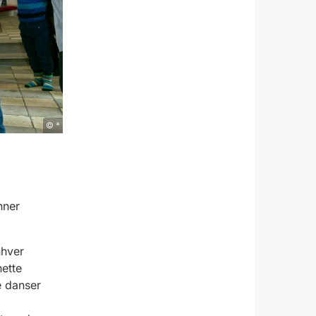
© *
nner
nhver
ette
e danser