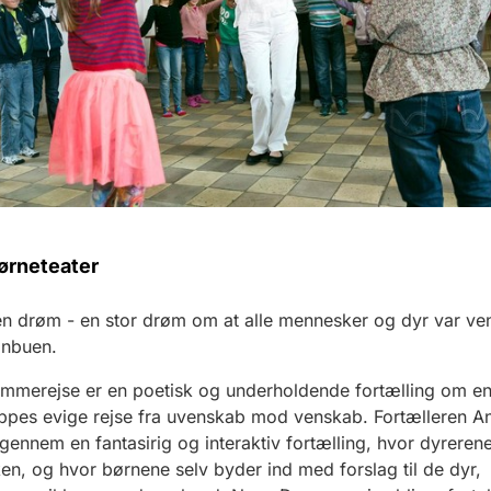
ørneteater
n drøm - en stor drøm om at alle mennesker og dyr var ve
gnbuen.
mmerejse er en poetisk og underholdende fortælling om e
ppes evige rejse fra uvenskab mod venskab.
Fortælleren An
igennem en fantasirig og interaktiv fortælling, hvor dyreren
en, og hvor børnene selv byder ind med forslag
til
de
dyr
,