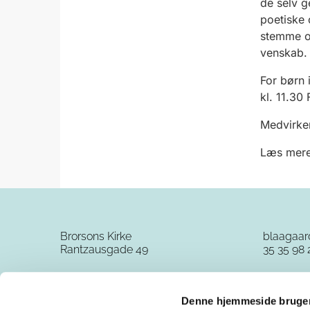
de
selv
g
poetiske
stemme o
venskab
For børn i
kl. 11.30
Medvirken
Læs mere
Brorsons Kirke
blaagaa
Rantzausgade 49
35 35 98 
Denne hjemmeside bruger