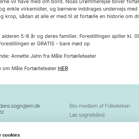
erne vil have med om bord.
Noas Drømmerejse
bliver forta
 og
enkle virkemidler, og børnene
inddrages undervejs med
g krop
, sådan at alle er med til at fortælle en historie om
.
 alderen 5-8 år og deres familier. Forestillingen spiller kl. 
 Forestillingen er GRATIS - bare mød op
de: Annette Jahn fra Måle Fortælleteater
 om Måle Fortælleteater
HER
rdens.sogn@km.dk
Bliv medlem af Folkekirken
22
Løs sognebånd
Tilgængelighedserklæring
GDPR - cookies og privatliv
 cookies