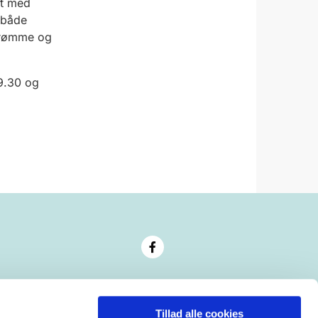
lt med
 både
 drømme og
09.30 og
Tillad alle cookies