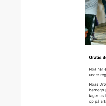
Gratis B
Noa har e
under re
Noas Drø
børnegru
tager os 
op på ark