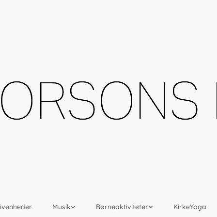
givenheder
Musik
Børneaktiviteter
KirkeYoga