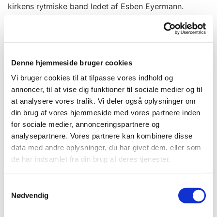
kirkens rytmiske band ledet af Esben
Eyermann
.
To gange om måneden (1. og 3. søndag)
er der
højmesse i Brorsons Kirke. Højmessen
er
folkekirkens
søndagsgudstjenest
e.
I Brorsons
er
gudstjeneste
n
åben for alle
–
uanset alder og
Denne hjemmeside bruger cookies
baggrund
, om du er vant til at gå i kirke eller ikke.
Vi bruger cookies til at tilpasse vores indhold og
annoncer, til at vise dig funktioner til sociale medier og til
Mille Bang
har været præst i Brorsons Kirke siden
at analysere vores trafik. Vi deler også oplysninger om
foråret 2025.
Hun beskæftiger sig med
din brug af vores hjemmeside med vores partnere inden
samfundsrelevant og menneskelivsnær teologi og
for sociale medier, annonceringspartnere og
interesserer sig for, hvordan samtiden og samfundets
analysepartnere. Vores partnere kan kombinere disse
bevægelser i kunst, litteratur og debatflader taler
data med andre oplysninger, du har givet dem, eller som
sammen med tro.
de har indsamlet fra din brug af deres tjenester.
Musikken
leveres af kirkens rytmiske band, der spiller
gamle og nye salmer i en nordisk jazzet
Samtykkevalg
tone.
Musikerne er udvalgt fra højmesse til
Nødvendig
højmesse
,
og det varierer,
om
tjenesten
f.eks.
byder
på trompet
eller
trommer.