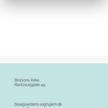
Brorsons Kirke
Rantzausgade 49
blaagaardens.sogn@km.dk