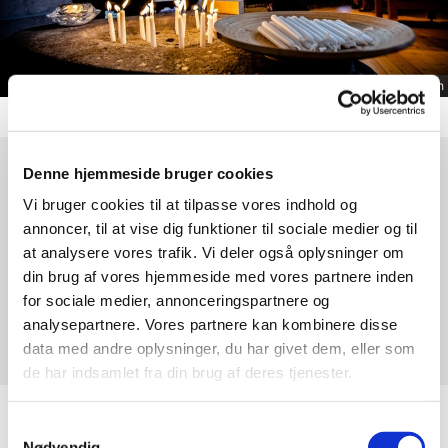
© Rasmus Steffensen
Denne hjemmeside bruger cookies
Søndag 15. november 2026, kl. 10:30
Vi bruger cookies til at tilpasse vores indhold og
annoncer, til at vise dig funktioner til sociale medier og til
Brorsons Kirke, Rantzausgade 49,
at analysere vores trafik. Vi deler også oplysninger om
2200 København N
din brug af vores hjemmeside med vores partnere inden
for sociale medier, annonceringspartnere og
analysepartnere. Vores partnere kan kombinere disse
Mille Bang
data med andre oplysninger, du har givet dem, eller som
de har indsamlet fra din brug af deres tjenester.
Samtykkevalg
Nødvendig