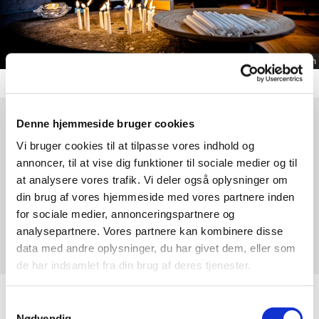
© Rasmus Steffensen
Denne hjemmeside bruger cookies
Søndag 20. december 2026, kl. 10:30
Vi bruger cookies til at tilpasse vores indhold og
annoncer, til at vise dig funktioner til sociale medier og til
Brorsons Kirke, Rantzausgade 49,
at analysere vores trafik. Vi deler også oplysninger om
2200 København N
din brug af vores hjemmeside med vores partnere inden
for sociale medier, annonceringspartnere og
analysepartnere. Vores partnere kan kombinere disse
Mille Bang
data med andre oplysninger, du har givet dem, eller som
de har indsamlet fra din brug af deres tjenester.
Samtykkevalg
Nødvendig