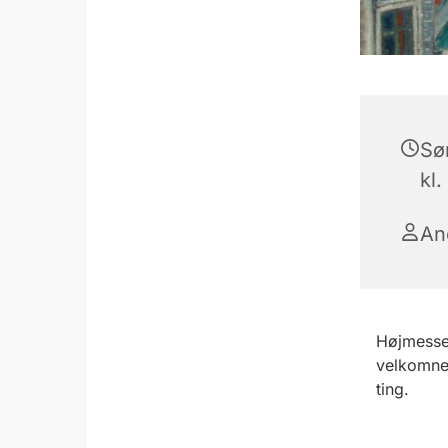
Sø
kl.
An
Højmesse 
velkomne 
ting.