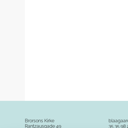
Brorsons Kirke
blaagaa
Rantzausgade 49
35 35 98 