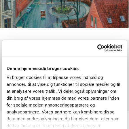
Søndag 6. december 2026, kl. 10:30
Denne hjemmeside bruger cookies
HK Kirke, Kapelvej 38, 2200 København
Vi bruger cookies til at tilpasse vores indhold og
N
annoncer, til at vise dig funktioner til sociale medier og til
at analysere vores trafik. Vi deler også oplysninger om
Andreas Christensen
din brug af vores hjemmeside med vores partnere inden
for sociale medier, annonceringspartnere og
analysepartnere. Vores partnere kan kombinere disse
data med andre oplysninger, du har givet dem, eller som
Højmesse hver søndag kl. 10:30 med efterfølgende
de har indsamlet fra din brug af deres tjenester.