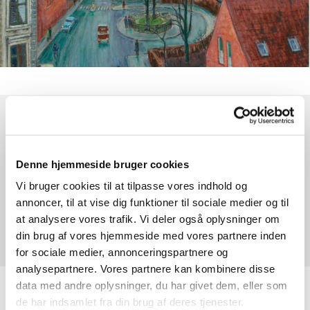
Søndag 20. december 2026, kl. 10:30
Denne hjemmeside bruger cookies
HK Kirke, Kapelvej 38, 2200 København
Vi bruger cookies til at tilpasse vores indhold og
N
annoncer, til at vise dig funktioner til sociale medier og til
at analysere vores trafik. Vi deler også oplysninger om
Andreas Christensen
din brug af vores hjemmeside med vores partnere inden
for sociale medier, annonceringspartnere og
analysepartnere. Vores partnere kan kombinere disse
data med andre oplysninger, du har givet dem, eller som
Højmesse hver søndag kl. 10:30 med efterfølgende
de har indsamlet fra din brug af deres tjenester.