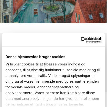
Søndag 3. januar 2027, kl. 10:30
Denne hjemmeside bruger cookies
HK Kirke, Kapelvej 38, 2200 København
Vi bruger cookies til at tilpasse vores indhold og
N
annoncer, til at vise dig funktioner til sociale medier og til
at analysere vores trafik. Vi deler også oplysninger om
Andreas Christensen
din brug af vores hjemmeside med vores partnere inden
for sociale medier, annonceringspartnere og
analysepartnere. Vores partnere kan kombinere disse
data med andre oplysninger, du har givet dem, eller som
Højmesse hver søndag kl. 10:30 med efterfølgende
de har indsamlet fra din brug af deres tjenester.