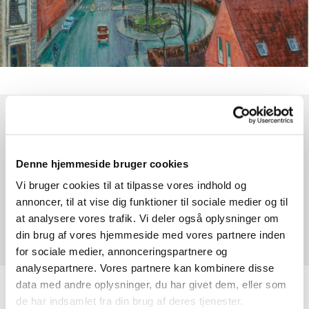
Søndag 31. januar 2027, kl. 10:30
Denne hjemmeside bruger cookies
HK Kirke, Kapelvej 38, 2200 København
Vi bruger cookies til at tilpasse vores indhold og
N
annoncer, til at vise dig funktioner til sociale medier og til
at analysere vores trafik. Vi deler også oplysninger om
Andreas Christensen
din brug af vores hjemmeside med vores partnere inden
for sociale medier, annonceringspartnere og
analysepartnere. Vores partnere kan kombinere disse
data med andre oplysninger, du har givet dem, eller som
Højmesse hver søndag kl. 10:30 med efterfølgende
de har indsamlet fra din brug af deres tjenester.