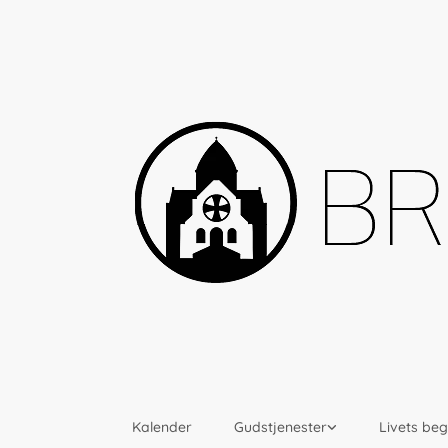
Kalender
Gudstjenester
Livets be