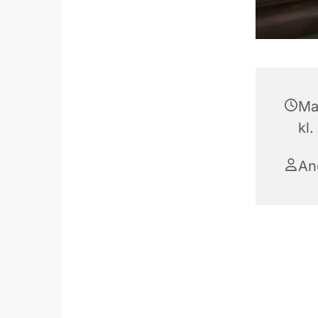
Ma
kl.
An