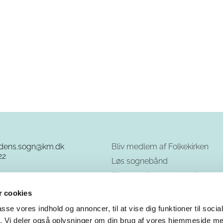
rdens.sogn@km.dk
Bliv medlem af Folkekirken
22
Løs sognebånd
Tilgængelighedserklæring
GDPR - cookies og privatliv
 cookies
passe vores indhold og annoncer, til at vise dig funktioner til soci
fik. Vi deler også oplysninger om din brug af vores hjemmeside m