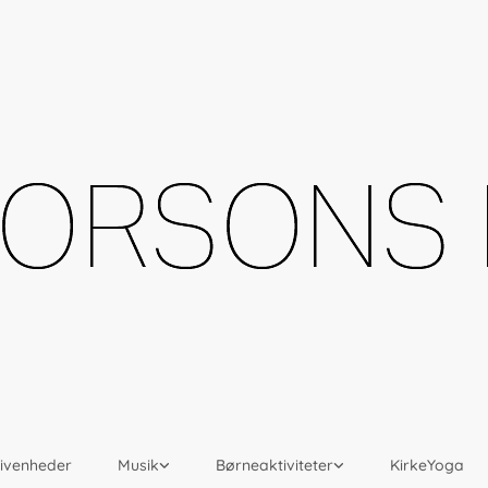
givenheder
Musik
Børneaktiviteter
KirkeYoga