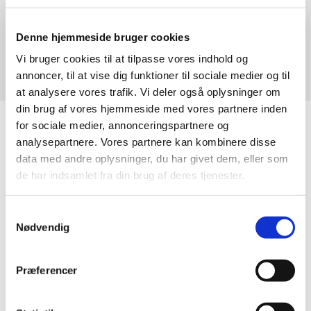
Søndag 5. januar 2025, kl. 10:30
Denne hjemmeside bruger cookies
Brorsons Kirke, Rantzausgade 49,
Vi bruger cookies til at tilpasse vores indhold og
2200 København N
annoncer, til at vise dig funktioner til sociale medier og til
at analysere vores trafik. Vi deler også oplysninger om
din brug af vores hjemmeside med vores partnere inden
for sociale medier, annonceringspartnere og
analysepartnere. Vores partnere kan kombinere disse
data med andre oplysninger, du har givet dem, eller som
de har indsamlet fra din brug af deres tjenester.
Samtykkevalg
Nødvendig
Præferencer