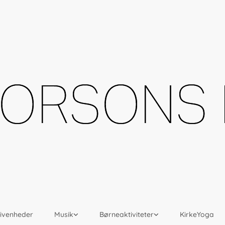
givenheder
Musik
Børneaktiviteter
KirkeYoga