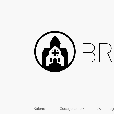
Kalender
Gudstjenester
Livets be