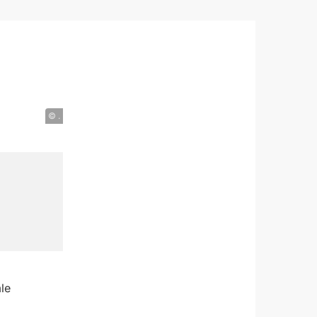
© .
le