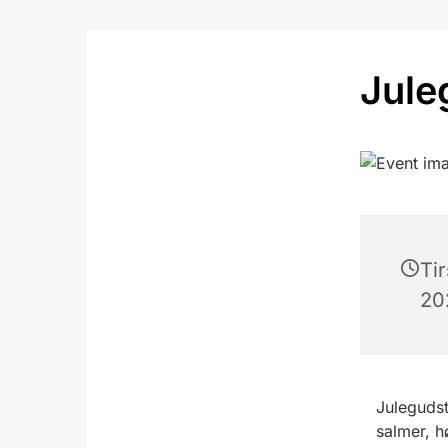
Jule
Ti
202
Julegudst
salmer, h