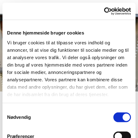
Denne hjemmeside bruger cookies
Vi bruger cookies til at tilpasse vores indhold og
annoncer, til at vise dig funktioner til sociale medier og til
at analysere vores trafik. Vi deler også oplysninger om
din brug af vores hjemmeside med vores partnere inden
for sociale medier, annonceringspartnere og
analysepartnere. Vores partnere kan kombinere disse
data med andre oplysninger, du har givet dem, eller som
© hv
de har indsamlet fra din brug af deres tjenester.
Kirkekontoret flytter til Rantzausgade 49
Samtykkevalg
Nødvendig
Fra mandag den 15. juni og frem til januar 2027 vil
kirkekontoret have midlertidig adresse på
Rantzausgade 49 i Brorsons Kirke, da kontoret på
Præferencer