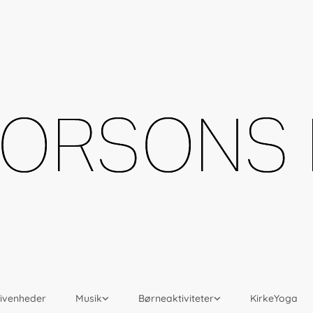
givenheder
Musik
Børneaktiviteter
KirkeYoga