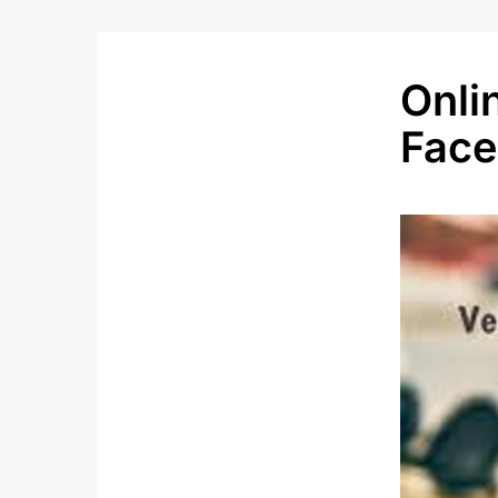
Onli
Fac