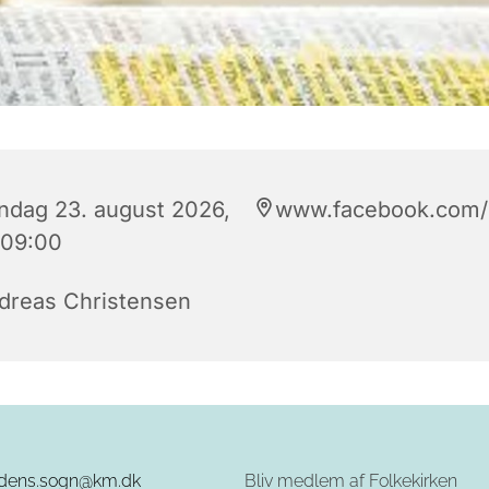
ndag 23. august 2026,
www.facebook.com/h
 09:00
dreas Christensen
rdens.sogn@km.dk
Bliv medlem af Folkekirken