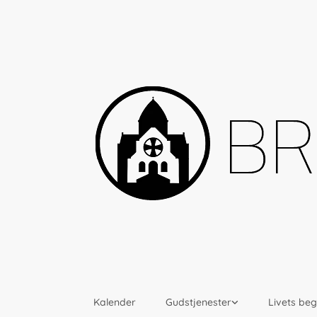
Kalender
Gudstjenester
Livets be