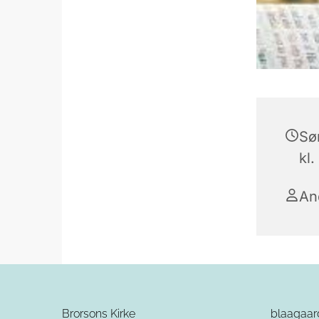
Sø
kl.
An
Brorsons Kirke
blaagaa