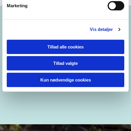
Marketing
Brorsons Kirke
Vis detaljer
Rantzausgade 49
Tillad alle cookies
blaagaardens.sogn@km.dk
35 35 98 22
Tillad valgte
Kun nødvendige cookies