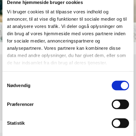
Denne hjemmeside bruger cookies
Vi bruger cookies til at tilpasse vores indhold og
annoncer, til at vise dig funktioner til sociale medier og til
at analysere vores trafik. Vi deler også oplysninger om
din brug af vores hjemmeside med vores partnere inden
for sociale medier, annonceringspartnere og
analysepartnere. Vores partnere kan kombinere disse
data med andre oplysninger, du har givet dem, eller som
de har indsamlet fra din brug af deres tjenester.
Søndag 4. oktober 2026, kl. 09:00
Samtykkevalg
Nødvendig
www.facebook.com/helligkorskirke
Andreas Christensen
Præferencer
Statistik