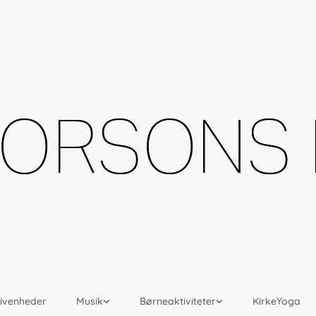
givenheder
Musik
Børneaktiviteter
KirkeYoga