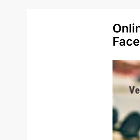
Onli
Fac