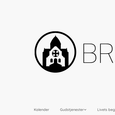
Kalender
Gudstjenester
Livets be