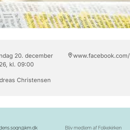
ndag 20. december
www.facebook.com/h
26, kl. 09:00
dreas Christensen
rdens.sogn@km.dk
Bliv medlem af Folkekirken