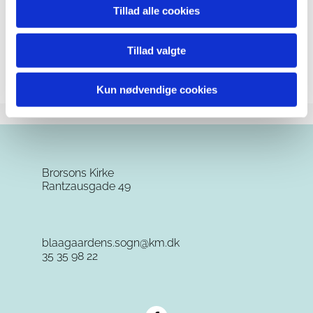
brugbart foredrag
der
giver dig
lyst til at gå lige hjem
Tillad alle cookies
og i gang
med at rydde op! Det bliver sjovt og nemt at
bruge tøjet i skabet.
Tillad valgte
Køb billet til en 50'er
HER
Kun nødvendige cookies
Brorsons Kirke
Rantzausgade 49
blaagaardens.sogn@km.dk
35 35 98 22